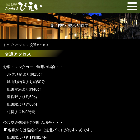
トップページ
佇まいとお部屋
お料理
トップページ
＞＞
交通アクセス
ご利用案内・料金
交通アクセス
ご予約
お車・レンタカーご利用の場合・・・
JR美瑛駅より約25分
照会・変更
キャンセル
旭山動物園より約60分
交通アクセス
旭川空港より約40分
富良野より約60分
お問い合わせ
旭川駅より約60分
札幌より約3時間
公共交通機関をご利用の場合・・・
JR各駅からは路線バス（道北バス）がおすすめです。
旭川駅より約1時間17分